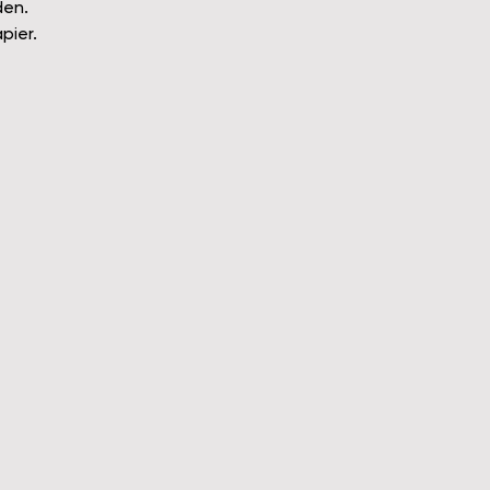
den.
pier.