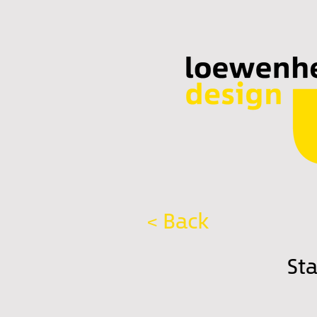
< Back
St